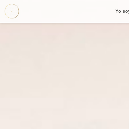
Yo so